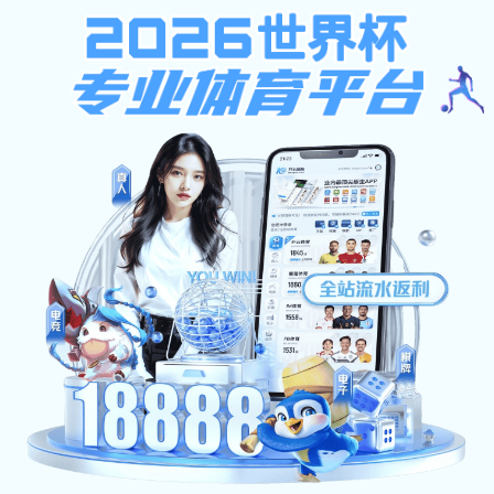
jbo竞博·体育
首页
新