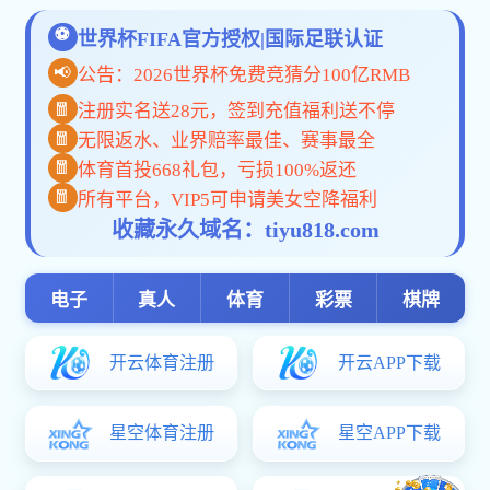
我们的人才观
培训体系
发展体系
————————