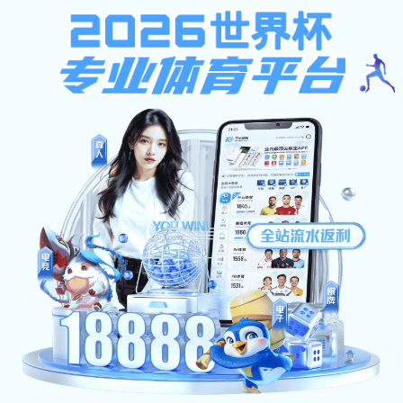
jbo竞博·体育
办公登录
首页
新